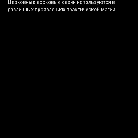
Церковные восковые свечи используются в
различных проявлениях практической магии
(ритуалы, практики очищения, восковые отливки
свечой и т.д.); ментальные и вербальные
воздействия — молитвы, настройки, аудио-
визуальные практики; также данный вид свечей
используется в предсказаниях и диагностиках на
церковных свечах.
Более подробно о практике использования
церковных свечей мы расскажем на нашем онлайн-
курсе, посвященном изучению практической магии,
— «Магия повседневности». Следите за
сообщениями центра!
НАЗАД
НА ГЛАВНУЮ