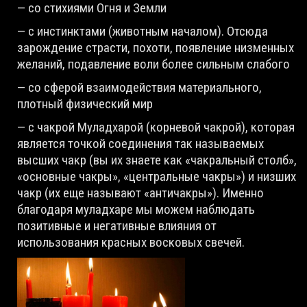
— со стихиями Огня и Земли
— с инстинктами (животным началом). Отсюда
зарождение страсти, похоти, появление низменных
желаний, подавление воли более сильным слабого
— со сферой взаимодействия материального,
плотный физический мир
— с чакрой Муладхарой (корневой чакрой), которая
является точкой соединения так называемых
высших чакр (вы их знаете как «чакральный столб»,
«основные чакры», «центральные чакры») и низших
чакр (их еще называют «античакры»). Именно
благодаря муладхаре мы можем наблюдать
позитивные и негативные влияния от
использования красных восковых свечей.